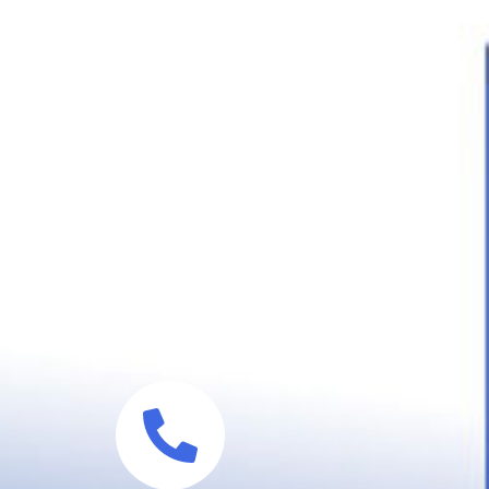
ן
ריאל
נדאו
ובל
יתך
כל
לב
חיים