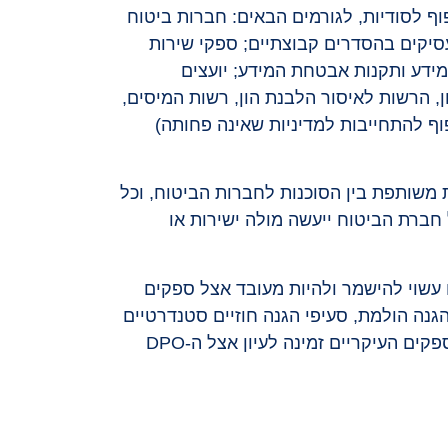
ף לסודיות, לגורמים הבאים: חברות ביטוח
מעסיקים בהסדרים קבוצתיים; ספקי שירות
מי עיבוד מידע ותקנות אבטחת המידע; יועצים
ן, הרשות לאיסור הלבנת הון, רשות המיסים,
כפוף להתחייבות למדיניות שאינה פחותה)
עיתים יחס בעלות משותפת בין הסוכנות לחברות הביטוח, וכל
חברת הביטוח ייעשה מולה ישירות או
 עשוי להישמר ולהיות מעובד אצל ספקים
ות העברה למדינות בעלות הגנה הולמת, סעיפי הגנה חוזיים סטנדרטיים
(SCCs), מנגנון EU-US Data Privacy Framework, או הסכמה מפורשת. רשימת המדינות והספקים העיקריים זמינה לעיון אצל ה-DPO