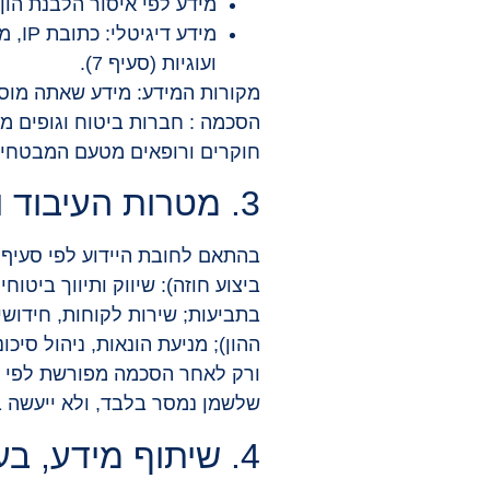
מידע לפי איסור הלבנת הון:
מיד
ועוגיות (סעיף 7).
מקורות המידע: מידע שאתה מוסר 
הסכמה : חברות ביטוח וגופים מוס
חוקרים ורופאים מטעם המבטחים
3. מטרות העיבוד והבסיס המשפטי
ביצוע חוזה): שיווק ותיווך ביטו
בתביעות; שירות לקוחות, חידושי
ההון); מניעת הונאות, ניהול סיכ
שלשמן נמסר בלבד, ולא ייעשה 
4. שיתוף מידע, בעלות משותפת והעברה לחו"ל