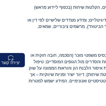
ם דיגיטליים, הקלטות שיחות (בכפוף ליידוע מראש)
יטליים; ומידע מצדדים שלישיים לפי דין או
ר הביטוח"), מרשמים ציבוריים, שמאים,
ות, ובכפוף לבסיס משפטי מוכר (הסכמה, חובה חוקית או
ות והסדרים מול הגופים המוסדיים; טיפול
יצירת קשר
ת איסור הלבנת הון והוראות הממונה על שוק
 שיחות); דיוור ישיר ופניות שיווקיות – אך
פטיים; וניתוחים סטטיסטיים ואנונימיים. המידע ישמש למטרות