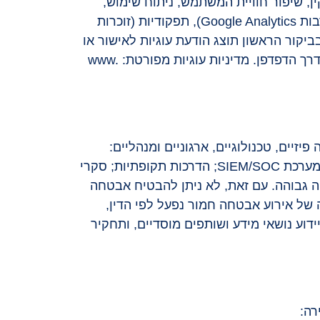
Cooki), פיקסלים ומשואות רשת (Web Beacons) לתפעול תקין, שיפור חוויית המשתמש, ניתוח שימוש,
אבטחה ושיווק. סוגי העוגיות: חיוניות (נדרשות לתפעול ולא ניתן לבטלן), ביצוע ואנליטיקה (לרבות Google Analytics), תפקודיות (זוכרות
ות אך ורק לאחר הסכמתך. בביקור הראשון תוצג הודעת עוגיות לאישור או
סירוב של העוגיות הלא-חיוניות, וניתן לשנות העדפות בכל עת דרך הקישור בתחתית האתר או דרך הדפדפן. מדיניות עוגיות מפורטת: www.
בטחת מידע) התשע"ז-2017 ונוקטת אמצעי הגנה פיזיים, טכנולוגיים, ארגוניים ומנהליים:
הצפנה במנוחה ובמעבר; בקרת גישה מבוססת תפקיד ועקרון "הצורך לדעת"; ניטור באמצעות מערכת SIEM/SOC; הדרכות תקופתיות; סקרי
ה גבוהה. עם זאת, לא ניתן להבטיח אבטחה
של אירוע אבטחה חמור נפעל לפי הדין,
דוע נושאי מידע ושותפים מוסדיים, ותחקיר
רה: