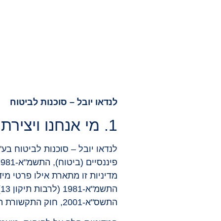
לנדאו יובל – סוכנות לביטוח
1. מי אנחנו ויצירת קשר
לנדאו יובל – סוכנות לביטוח בע"
מדיניות זו מתארת אילו פרטי מי
התשס"א-2001, חוק התקשורת התשמ"ב-1982 (סעיף 30א), חוק שירות נתוני אשראי התשע"ו-2016 וחוק איסור הלבנת הון התש"ס-2000.