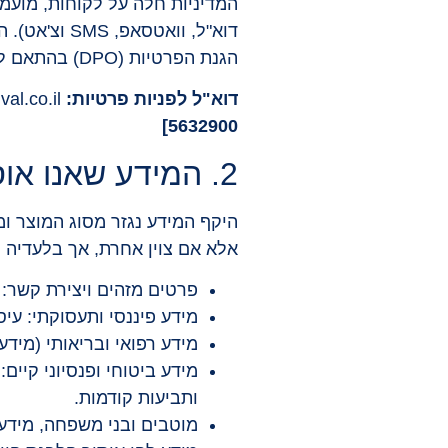
המדיניות חלה על לקוחות, מועמד
דוא"ל, וואט
הגנת הפרטיות (DPO) בהתאם לתיקון 13. לפניות בנושא פרטיות ולמימוש זכויות:
דוא"ל לפניות פרטיות
:
privacy@landau-yuval.co.il
5632900]
2. המידע שאנו אוספים ומקורותיו
היקף המידע נגזר מסוג המוצר ומ
אלא אם צוין אחרת, אך בלעדיה ל
פרטים מזהים ויצירת קשר: ש
מידע פיננסי ותעסוקתי: עיסוק, הכנסה, תלושי שכר, 
מידע רפואי ובריאותי (מיד
ותביעות קודמות.
מוטבים ובני משפחה, מידע 