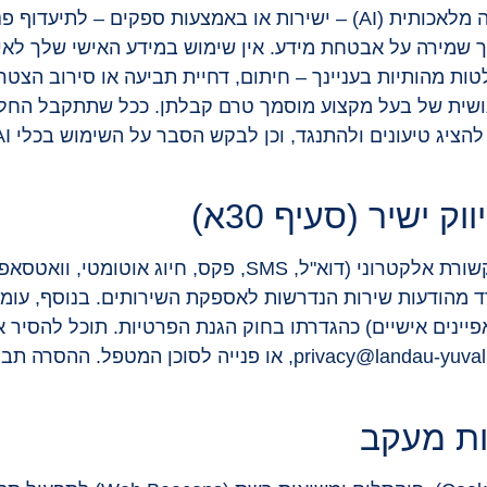
אנו עשויים להיעזר במערכות בינה מלאכותית (AI) – ישירות או באמצעו
לטות מהותיות בעניינך – חיתום, דחיית תביעה או סירוב הצט
נושית של בעל מקצוע מוסמך טרם קבלתן. ככל שתתקבל החל
משלוח דיוור פרסומי באמצעי תקשורת אלקטרוני (דוא"ל, S
מראש (Opt-in), בנפרד מהודעות שירות הנדרשות לאספקת השירותים. ב
מאפיינים אישיים) כהגדרתו בחוק הגנת הפרטיות. תוכל להסי