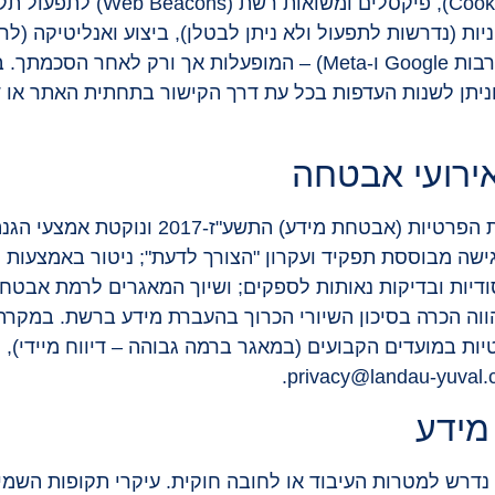
באתר נעשה שימוש בעוגיות (es
את בחירותיך), ושיווק ופרסום (לרבות Google ו-Meta) – המופעל
הסוכנות מקיימת את תקנות הגנת הפרטיות (א
סודיות ובדיקות נאותות לספקים; ושיוך המאגרים לרמת אבטח
וה הכרה בסיכון השיורי הכרוך בהעברת מידע ברשת. במקרה 
ות במועדים הקבועים (במאגר ברמה גבוהה – דיווח מיידי), יי
 נדרש למטרות העיבוד או לחובה חוקית. עיקרי תקופות השמי