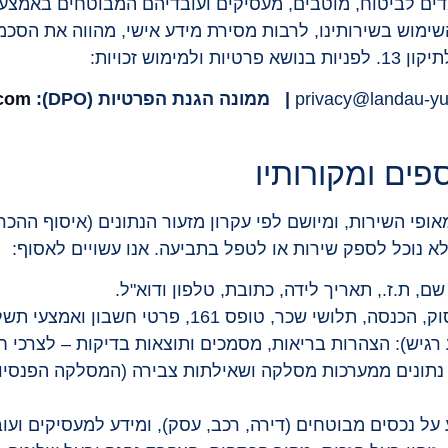
ים לביטוח, מוטבים, מעסיקים ועובדיהם המבוטחים באמצעות
סאפ, SMS וצ'אט). השימוש בשירותינו, לרבות מסירת מידע אישי, מהווה 
| ממונה הגנת הפרטיות (DPO):
.com
אופי השירות, ומיושם לפי עקרון מזעור הנתונים (איסוף ההכ
א נוכל לספק שירות או לטפל בתביעה. אנו עשויים לאסוף:
ם, ת.ז., תאריך לידה, כתובת, טלפון ודוא"ל.
טופס 161, פרטי חשבון ואמצעי תשלום, נכסים והתחייבויות.
ע רגיש): הצהרות בריאות, מסמכים ותוצאות בדיקות – לצרכי 
על נכסים מבוטחים (דירה, רכב, עסק), ומידע למעסיקים ועו