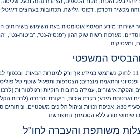
 זיהוי בעל הזכות, מקור הכספים, הצהרת נהנה ובעל שליטה.
ע דיגיטלי: כתובת IP, מזהה מכשיר ודפדפן, דפוסי גלישה, תכתובות בערוצי
ישירות; מידע הנאסף אוטומטית בעת השימוש בשירותים הדיג
דיים, מערכות רשות שוק ההון ("פנסיה-נט", "ביטוח-נט", "ה
, ומעסיקים.
בהתאם לחובת היידוע לפי סעיף 11 לחוק, נשתמש במידע אך ורק למטרות הבא
חי ופנסיוני והתאמת מוצרים; הצטרפות ותפעול שוטף של פוליס
ם והפקת אישורים; עמידה בחובות חוקיות ורגולטוריות (לרבו
ונים ואבטחת מידע; בקרת איכות, ביקורת והדרכה (לרבות הקלטת
ורק לאחר הסכמה מפורשת לפי סעיף 30א; אכיפת זכויות וניהול הליכים מש
בו שימוש חורג ללא הסכמתך המפורשת.