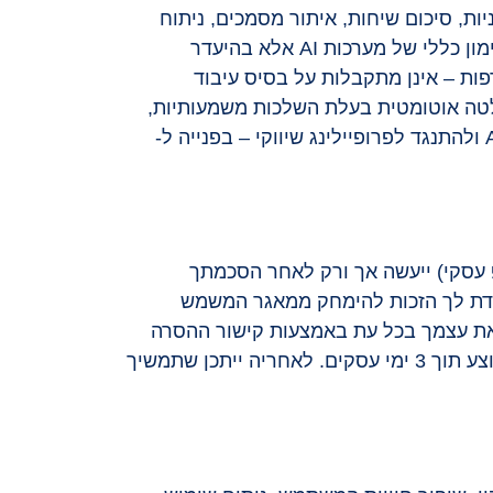
ת ספקים – לתיעדוף פניות, סיכום שיחות, איתור מסמכים, ניתוח
נתונים וזיהוי דפוסים חשודים, תוך שמירה על אבטחת מידע. אין שימוש במידע האישי שלך לאימון כללי של מערכות AI אלא בהיעדר
רפות – אינן מתקבלות על בסיס עיבוד
טה אוטומטית בעלת השלכות משמעותיות,
אתה זכאי לבקש סקירה אנושית, להציג טיעונים ולהתנגד, וכן לבקש הסבר על השימוש בכלי AI ולהתנגד לפרופיילינג שיווקי – בפנייה ל-
SM, פקס, חיוג אוטומטי, וואטסאפ עסקי) ייעשה אך ורק לאחר הסכמתך
נוסף, עומדת לך הזכות להימחק ממאגר המשמש
ר את עצמך בכל עת באמצעות קישור ההסרה
שבכל הודעה, פנייה לדוא"ל privacy@landau-yuval.co.i, או פנייה לסוכן המטפל. ההסרה תבוצע תוך 3 ימי עסקים. לאחריה ייתכן שתמשיך