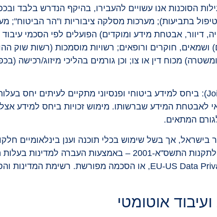
ות הסוכנות אנו עשויים להעבירו, בהיקף הנדרש בלבד ובכפו
 וטיפול בתביעות); מערכות מסלקה ציבוריות ו"הר הביטוח"; 
 (מחשוב וענן, CRM, גבייה, דיוור, אבטחת מידע ומוקדים) הפועלים לפי הסכ
ם) ושמאים, חוקרים ורופאים; רשויות מוסמכות (רשות שוק ההו
משטרה) מכוח דין או צו; וכן גורמים בהליכי מיזוג/רכישה (ב
בעלות משותפת (Joint Controllers): ביחס למידע ביטוחי ופנסיוני מתקיים ל
י לאבטחת המידע שברשותו. מימוש זכויות ביחס למידע אצל 
לגורם המתאים.
 בישראל, אך בשל שימוש בכלי תוכנה וענן בינלאומיים חלקו
מחוץ לישראל(אירופה), בהתאם לתקנות התשס"א-2001 – באמצע