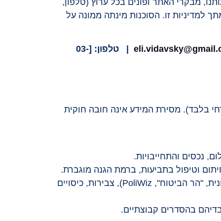
נו, מבקרי האתר ופונים בכל ערוץ (טלפון,
את הסכמתך למדיניות זו. הסוכנות מינתה ממונה על
eli.vidavsky@gmail
| טלפון: [03-
רחי בלבד). מסירת המידע אינה חובה חוקית
חיתום וטיפול בתביעות, ברמת הגנה מוגברת.
מידע ביטוחי ופנסיוני קיים: נתונים ממערכות מסלקה ושאילתות צבירה (המסלקה הפנסיונית, "הר הביטוח", PoliWiz), צבירות, כיסויים
בדיהם בהסדרים קבוצתיים.